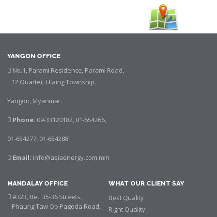
YANGON OFFICE
No.1, Parami Residence, Parami Road,
12 Quarter, Hlaing Township,
Yangon, Myanmar.
Phone:
09-33120182, 01-654266,
01-654277, 01-654288
Email:
info@asiaenergy.com.mm
MANDALAY OFFICE
WHAT OUR CLIENT SAY
#323, Bet: 35-36 Streets,
Best Quality
Phaung Taw Oo Pagoda Road,
Right Quality