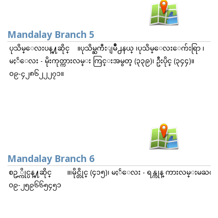
Mandalay Branch 5
ပုသိမ္ေလးပန္႔ဆိုင္ ။ပုသိမ္ႀကီးျမိဳ႕နယ္ ၊ပုသိမ္ေလးေက်းရြာ ၊
မႏၲေလး - မိုးကုတ္ကားလမ္း ကြင္းအမွတ္ (၃၃၉)၊ ဦးပိုင္ (၃၄၄)။
၀၉-၄၂၈၆၂၂၂၇၁။
Mandalay Branch 6
စဥ့္ကိုင္ပန္႔ဆိုင္ ။၊မိုင္တိုင္ (၄၁၅)၊ မႏၲေလး - ရန္ကုန္ ကားလမ္းမ
၀၉-၂၅၉၆၆၅၄၅၁