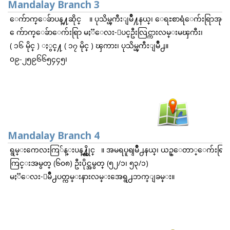
Mandalay Branch 3
ေက်ာက္ေခ်ာပန္႔ဆိုင္ ။ ပုသိမ္ၾကီးျမိဳ႔နယ္၊ ေရႊစာရံေက်းရြာအုပ္စု
ေက်ာက္ေခ်ာေက်းရြာ မႏၱေလး-ျပင္ဦးလြင္ကားလမ္းမၾကီး၊
( ၁၆ မိုင္ ) ႏွင္႔ ( ၁၇ မိုင္ ) ၾကား၊ ပုသိမ္ၾကီးျမိဳ႕။
၀၉-၂၅၉၆၆၅၄၄၅၊
Mandalay Branch 4
ရွမ္းကေလးကြ်န္းပန္႔္ဆိုင္ ။ အမရပူရျမဳိ႕နယ္၊ ယဥ္ေတာ္ေက်းရြာ၊
ကြင္းအမွတ္ (၆၀၈) ဦးပိုင္အမွတ္ (၅၂/၁၊ ၅၃/၁)
မႏၱေလး-ျမဳိ႕ပတ္ကမ္းနားလမ္းအေရွ႕ဘက္ျခမ္း။