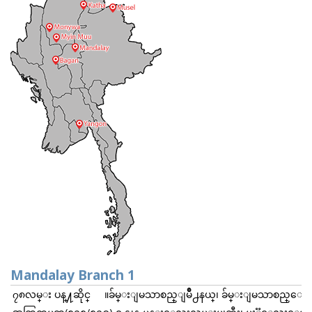
Mandalay Branch 1
၇၈လမ္း ပန္႔ဆိုင္ ။ခ်မ္းျမသာစည္ျမိဳ႕နယ္၊ ခ်မ္းျမသာစည္ေတာင္ရ