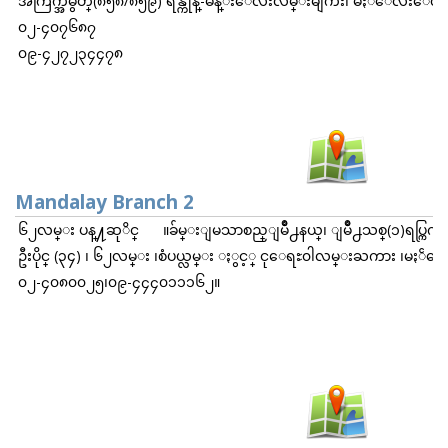
အကြက္အမွတ္(၈၅၈/၈၅၉) ရန္ကုန္-မန္းေလးလမ္းမျကီး၊ မႏၱေလးေလယာဥ္က
၀၂-၄၀၇၆၈၇
၀၉-၄၂၇၂၃၄၄၇၈
Mandalay Branch 2
၆၂လမ္း ပန္႔ဆုိင္ ။ခ်မ္းျမသာစည္ျမိဳ႕နယ္၊ ျမိဳ႕သစ္(၁)ရပ္ကြက
ဦးပိုင္ (၃၄) ၊ ၆၂လမ္း ၊စံပယ္လမ္း ႏွင့္ ငုေရႊ၀ါလမ္းႀကား ၊မႏၲေ
၀၂-၄၀၈၀၀၂၅၊၀၉-၄၄၄၀၁၁၁၆၂။