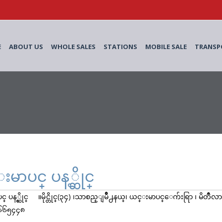
E
ABOUT US
WHOLE SALES
STATIONS
MOBILE SALE
TRANSP
မာပင္ ပန့္ဆိုင္
္ ပန့္ဆိုင္ ။မိုင္တိုင္(၃၄) ၊သာစည္ျမိဳ႕နယ္၊ ယင္းမာပင္ေက်းရြာ ၊ မ
၆၆၅၄၄၈