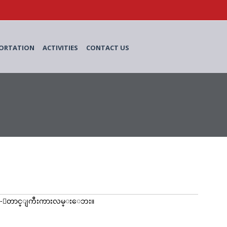
ORTATION
ACTIVITIES
CONTACT US
ိတၳီလာ-ေတာင္ျကီးကားလမ္းေဘး။